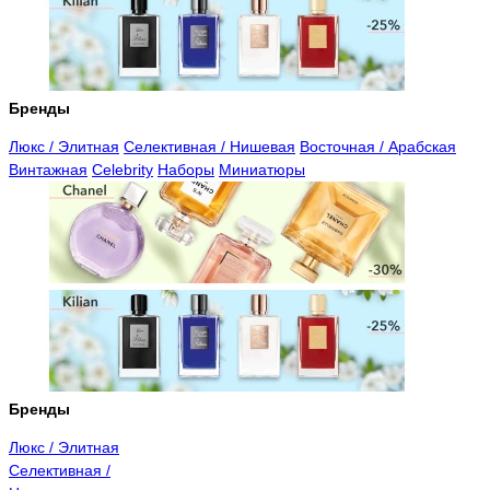
Бренды
Люкс / Элитная
Селективная / Нишевая
Восточная / Арабская
Винтажная
Celebrity
Наборы
Миниатюры
Бренды
Люкс / Элитная
Селективная /