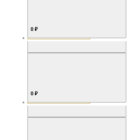
0 ₽
Aromabox Бестселлер
0 ₽
Aromabox Нежность