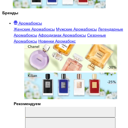
Бренды
Аромабоксы
Женские Аромабоксы
Мужские Аромабоксы
Легендарные
Аромабоксы
Афродизиак Аромабоксы
Сезонные
Аромабоксы
Новинки Аромабокс
Рекомендуем
Aromabox Легенда