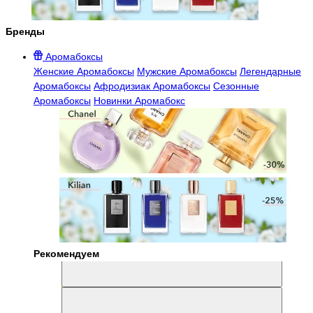
Бренды
Аромабоксы
Женские Аромабоксы
Мужские Аромабоксы
Легендарные
Аромабоксы
Афродизиак Аромабоксы
Сезонные
Аромабоксы
Новинки Аромабокс
Рекомендуем
Aromabox Легенда