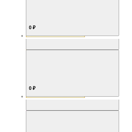
0 ₽
Aromabox Бестселлер
0 ₽
Aromabox Нежность