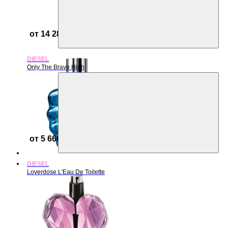
от 14 285 ₽
DIESEL
Only The Brave High
от 5 666 ₽
DIESEL
Loverdose L'Eau De Toilette