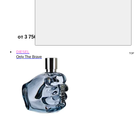
от 3 756 ₽
DIESEL
TOP
Only The Brave