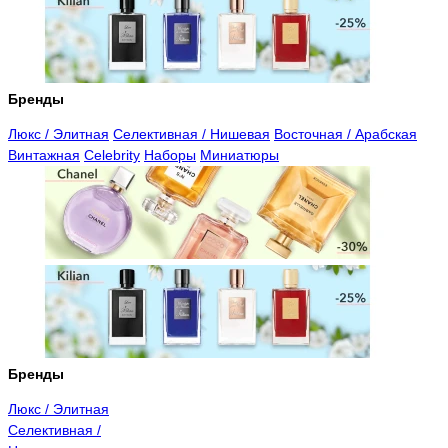
Бренды
Люкс / Элитная
Селективная / Нишевая
Восточная / Арабская
Винтажная
Celebrity
Наборы
Миниатюры
Бренды
Люкс / Элитная
Селективная /