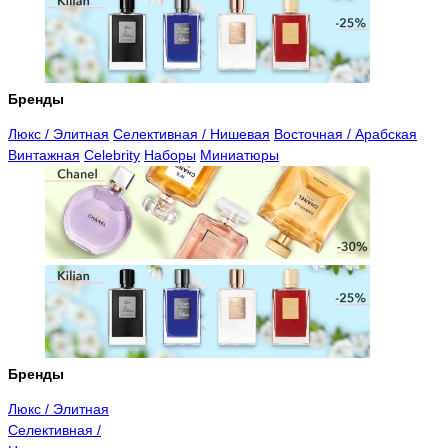
Бренды
Люкс / Элитная
Селективная / Нишевая
Восточная / Арабская
Винтажная
Celebrity
Наборы
Миниатюры
Бренды
Люкс / Элитная
Селективная /