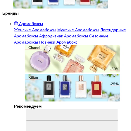
Бренды
Аромабоксы
Женские Аромабоксы
Мужские Аромабоксы
Легендарные
Аромабоксы
Афродизиак Аромабоксы
Сезонные
Аромабоксы
Новинки Аромабокс
Рекомендуем
Aromabox Легенда