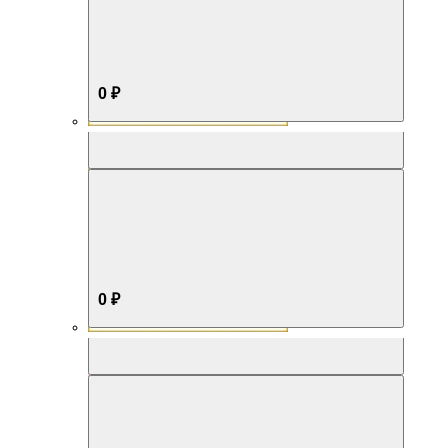
0 ₽
Aromabox Бестселлер
0 ₽
Aromabox Нежность