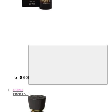
от 8 609 ₽
CUPID
Black 1779