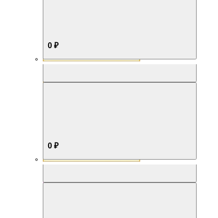
0 ₽
Aromabox Бестселлер
0 ₽
Aromabox Нежность