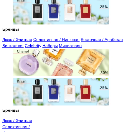
Бренды
Люкс / Элитная
Селективная / Нишевая
Восточная / Арабская
Винтажная
Celebrity
Наборы
Миниатюры
Бренды
Люкс / Элитная
Селективная /