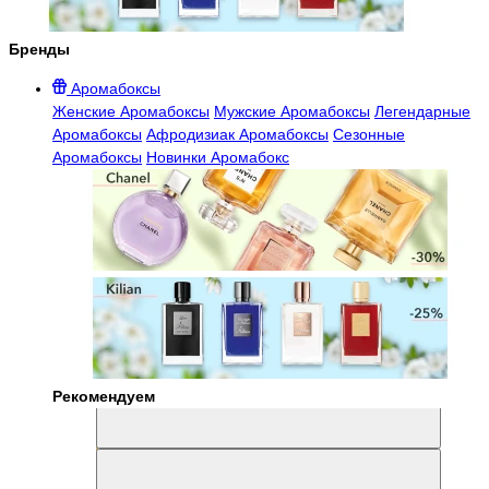
Бренды
Аромабоксы
Женские Аромабоксы
Мужские Аромабоксы
Легендарные
Аромабоксы
Афродизиак Аромабоксы
Сезонные
Аромабоксы
Новинки Аромабокс
Рекомендуем
Aromabox Легенда