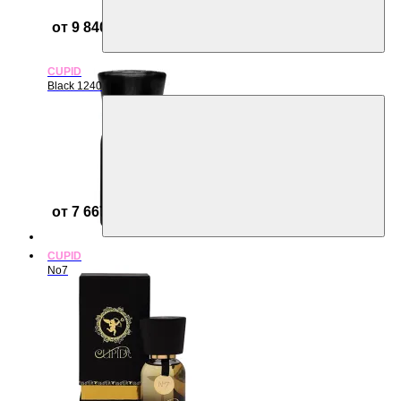
от 9 840 ₽
CUPID
Black 1240
от 7 667 ₽
CUPID
No7