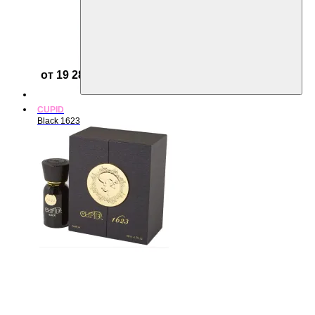
от 19 284 ₽
CUPID
Black 1623