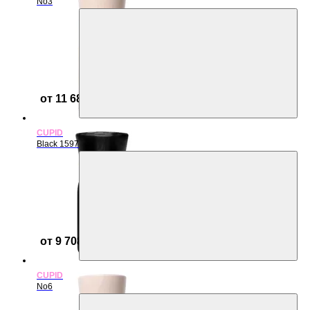
No3
от 11 682 ₽
CUPID
Black 1597
от 9 708 ₽
CUPID
No6