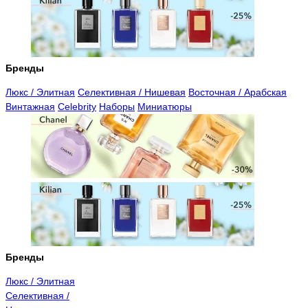
Бренды
Люкс / Элитная
Селективная / Нишевая
Восточная / Арабская
Винтажная
Celebrity
Наборы
Миниатюры
Бренды
Люкс / Элитная
Селективная /