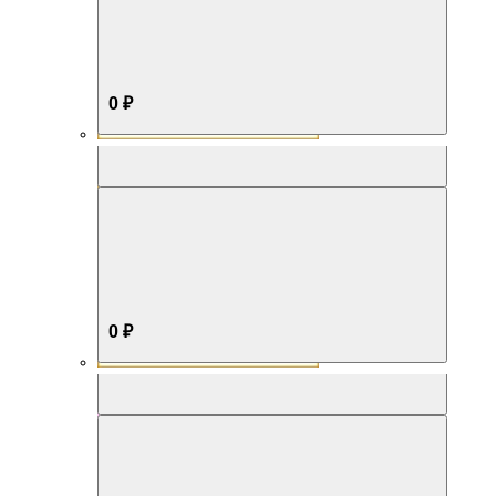
0 ₽
Aromabox Бестселлер
0 ₽
Aromabox Нежность