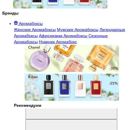
Бренды
Аромабоксы
Женские Аромабоксы
Мужские Аромабоксы
Легендарные
Аромабоксы
Афродизиак Аромабоксы
Сезонные
Аромабоксы
Новинки Аромабокс
Рекомендуем
Aromabox Легенда