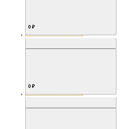
0 ₽
Aromabox Бестселлер
0 ₽
Aromabox Нежность