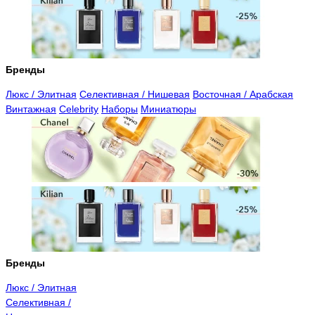
Бренды
Люкс / Элитная
Селективная / Нишевая
Восточная / Арабская
Винтажная
Celebrity
Наборы
Миниатюры
Бренды
Люкс / Элитная
Селективная /