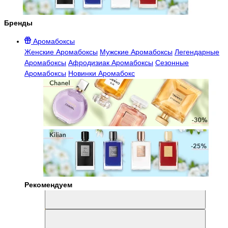
Бренды
Аромабоксы
Женские Аромабоксы
Мужские Аромабоксы
Легендарные
Аромабоксы
Афродизиак Аромабоксы
Сезонные
Аромабоксы
Новинки Аромабокс
Рекомендуем
Aromabox Легенда