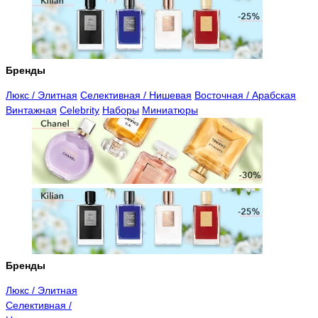
Бренды
Люкс / Элитная
Селективная / Нишевая
Восточная / Арабская
Винтажная
Celebrity
Наборы
Миниатюры
Бренды
Люкс / Элитная
Селективная /