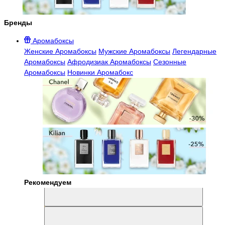
Бренды
Аромабоксы
Женские Аромабоксы
Мужские Аромабоксы
Легендарные
Аромабоксы
Афродизиак Аромабоксы
Сезонные
Аромабоксы
Новинки Аромабокс
Рекомендуем
Aromabox Легенда