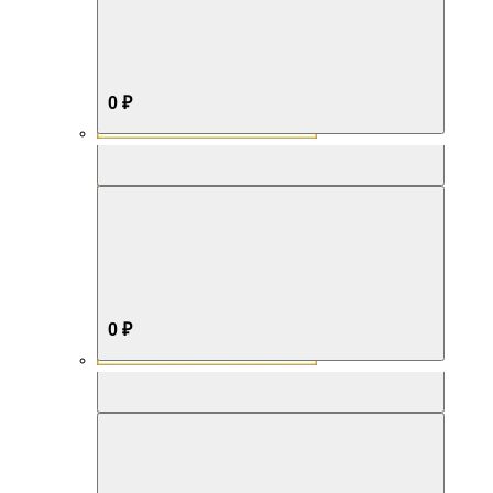
0 ₽
Aromabox Бестселлер
0 ₽
Aromabox Нежность