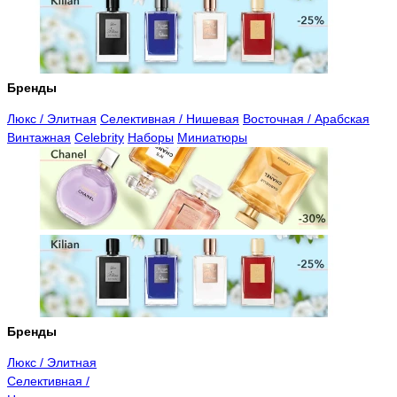
Бренды
Люкс / Элитная
Селективная / Нишевая
Восточная / Арабская
Винтажная
Celebrity
Наборы
Миниатюры
Бренды
Люкс / Элитная
Селективная /