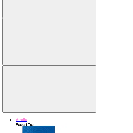
Atralia
Equest Trot