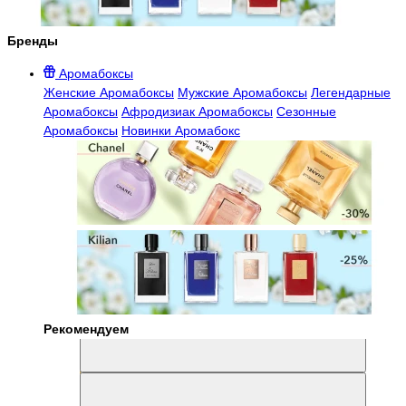
Бренды
Аромабоксы
Женские Аромабоксы
Мужские Аромабоксы
Легендарные
Аромабоксы
Афродизиак Аромабоксы
Сезонные
Аромабоксы
Новинки Аромабокс
Рекомендуем
Aromabox Легенда