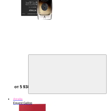
от 5 938 ₽
Atralia
Equest Gallop