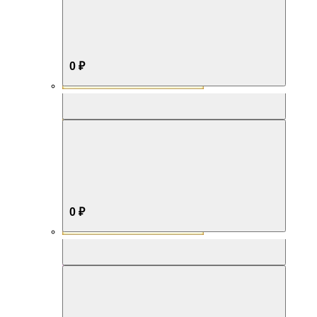
0 ₽
Aromabox Бестселлер
0 ₽
Aromabox Нежность