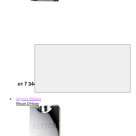
от 7 344 ₽
Alyson Oldoini
Rhum D'Hiver