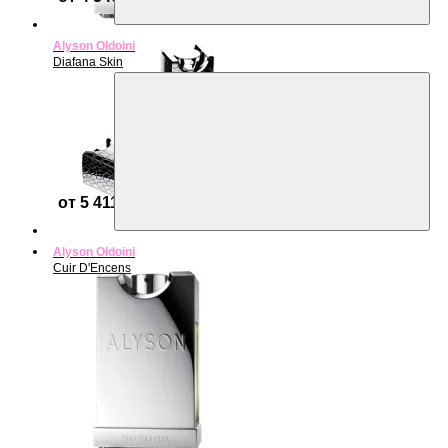
Alyson Oldoini
Diafana Skin
от 5 411 ₽
Alyson Oldoini
Cuir D'Encens