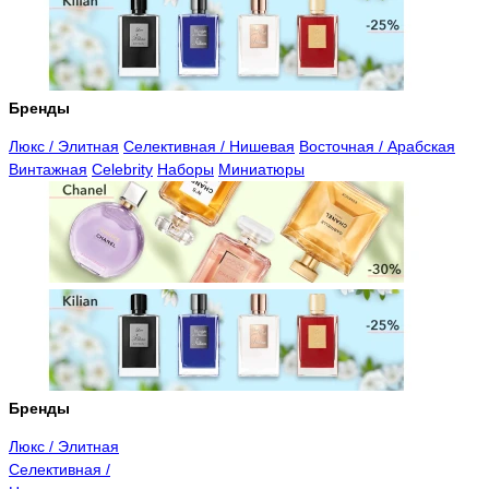
Бренды
Люкс / Элитная
Селективная / Нишевая
Восточная / Арабская
Винтажная
Celebrity
Наборы
Миниатюры
Бренды
Люкс / Элитная
Селективная /