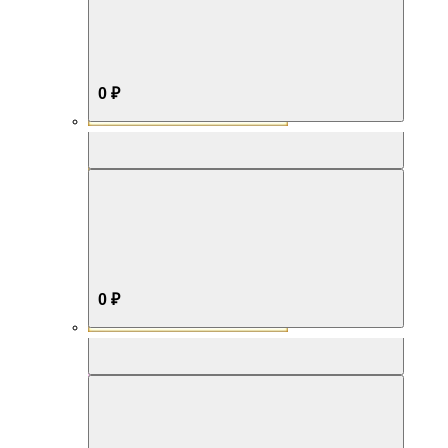
0 ₽
Aromabox Бестселлер
0 ₽
Aromabox Нежность