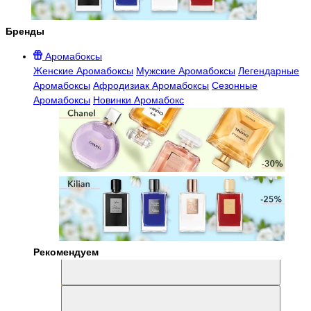
Бренды
Аромабоксы
Женские Аромабоксы
Мужские Аромабоксы
Легендарные
Аромабоксы
Афродизиак Аромабоксы
Сезонные
Аромабоксы
Новинки Аромабокс
Рекомендуем
Aromabox Легенда